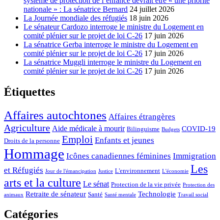
système de protection de l’enfance devrait être « une priorité
nationale » : La sénatrice Bernard
24 juillet 2026
La Journée mondiale des réfugiés
18 juin 2026
Le sénateur Cardozo interroge le ministre du Logement en
comité plénier sur le projet de loi C-26
17 juin 2026
La sénatrice Gerba interroge le ministre du Logement en
comité plénier sur le projet de loi C-26
17 juin 2026
La sénatrice Muggli interroge le ministre du Logement en
comité plénier sur le projet de loi C-26
17 juin 2026
Étiquettes
Affaires autochtones
Affaires étrangères
Agriculture
Aide médicale à mourir
COVID-19
Bilinguisme
Budgets
Emploi
Enfants et jeunes
Droits de la personne
Hommage
Icônes canadiennes féminines
Immigration
Les
et Réfugiés
L'environnement
Jour de l'émancipation
Justice
L'économie
arts et la culture
Le sénat
Protection de la vie privée
Protection des
Retraite de sénateur
Technologie
Santé
animaux
Santé mentale
Travail social
Catégories