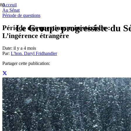
Acceuil
Au Sénat
Période de questions
Le Groupe progressiste du Sé
Période des questions ministérielle :
L’ingérence étrangère
Date:
il y a 4 mois
Par:
L'hon. Daryl Fridhandler
Partager cette publication: