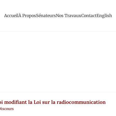
Accueil
À Propos
Sénateurs
Nos Travaux
Contact
English
oi modifiant la Loi sur la radiocommunication
Discours