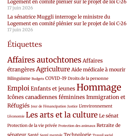
Logement en comité plénier sur le projet de loi C-26
17 juin 2026
La sénatrice Muggli interroge le ministre du
Logement en comité plénier sur le projet de loi C-26
17 juin 2026
Étiquettes
Affaires autochtones
Affaires
Agriculture
étrangères
Aide médicale à mourir
COVID-19
Bilinguisme
Droits de la personne
Budgets
Hommage
Emploi
Enfants et jeunes
Icônes canadiennes féminines
Immigration et
Réfugiés
L'environnement
Jour de l'émancipation
Justice
Les arts et la culture
Le sénat
L'économie
Retraite de
Protection de la vie privée
Protection des animaux
sénateur
Technologie
Santé
Santé mentale
Travail social