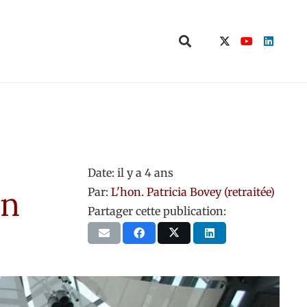
Date:
il y a 4 ans
on
Par:
L'hon. Patricia Bovey (retraitée)
Partager cette publication: