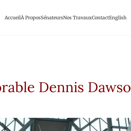
Accueil
À Propos
Sénateurs
Nos Travaux
Contact
English
rable Dennis Daws