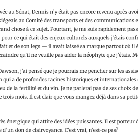
ivée au Sénat, Dennis n’y était pas encore revenu après avo
siégeais au Comité des transports et des communications et
rand chose à ce sujet. Pourtant, je me suis rapidement pas
pour ce qui était des enjeux culturels auxquels j’étais conf
t fait et de son legs — il avait laissé sa marque partout où 
raindre qu’il ne veuille pas aider la néophyte que j’étais. M
 Dawson, j’ai pensé que je pourrais me pencher sur les assi
 qui a de profondes racines historiques et internationales q
u de la fertilité et du vin. Je ne parlerai pas de ses choix de
e de trois mois. Il est clair que vous mangez déjà dans sa pet
nergique qui attire des idées puissantes. Il est porteur des
d’un don de clairvoyance. C’est vrai, n’est-ce pas?