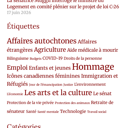
La sénatrice Muggli interroge le ministre du
Logement en comité plénier sur le projet de loi C-26
17 juin 2026
Étiquettes
Affaires autochtones
Affaires
Agriculture
étrangères
Aide médicale à mourir
COVID-19
Bilinguisme
Droits de la personne
Budgets
Hommage
Emploi
Enfants et jeunes
Icônes canadiennes féminines
Immigration et
Réfugiés
L'environnement
Jour de l'émancipation
Justice
Les arts et la culture
Le sénat
L'économie
Retraite de
Protection de la vie privée
Protection des animaux
sénateur
Technologie
Santé
Santé mentale
Travail social
Catégories