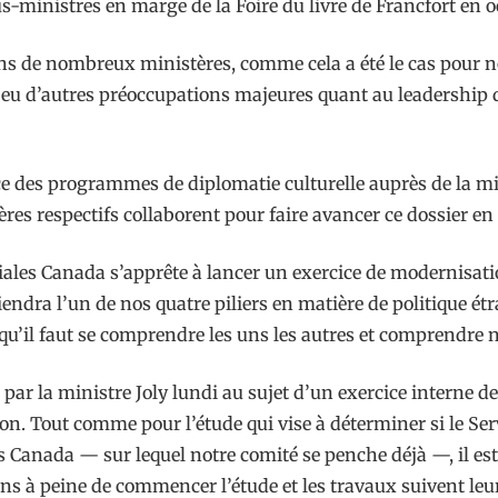
ous-ministres en marge de la Foire du livre de Francfort en o
ns de nombreux ministères, comme cela a été le cas pour no
 a eu d’autres préoccupations majeures quant au leadership
ce des programmes de diplomatie culturelle auprès de la mi
res respectifs collaborent pour faire avancer ce dossier en 
les Canada s’apprête à lancer un exercice de modernisatio
iendra l’un de nos quatre piliers en matière de politique étr
 qu’il faut se comprendre les uns les autres et comprendre 
 par la ministre Joly lundi au sujet d’un exercice interne d
u non. Tout comme pour l’étude qui vise à déterminer si le S
 Canada — sur lequel notre comité se penche déjà —, il est 
ns à peine de commencer l’étude et les travaux suivent leu