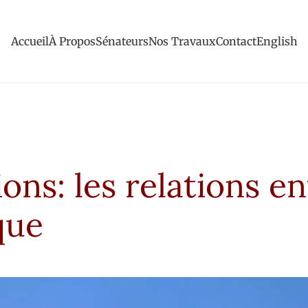
Accueil
À Propos
Sénateurs
Nos Travaux
Contact
English
ons: les relations en
que