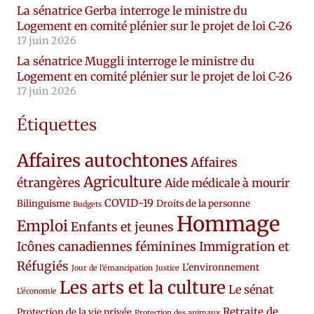
La sénatrice Gerba interroge le ministre du
Logement en comité plénier sur le projet de loi C-26
17 juin 2026
La sénatrice Muggli interroge le ministre du
Logement en comité plénier sur le projet de loi C-26
17 juin 2026
Étiquettes
Affaires autochtones
Affaires
Agriculture
étrangères
Aide médicale à mourir
COVID-19
Bilinguisme
Droits de la personne
Budgets
Hommage
Emploi
Enfants et jeunes
Icônes canadiennes féminines
Immigration et
Réfugiés
L'environnement
Jour de l'émancipation
Justice
Les arts et la culture
Le sénat
L'économie
Retraite de
Protection de la vie privée
Protection des animaux