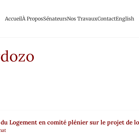
Accueil
À Propos
Sénateurs
Nos Travaux
Contact
English
rdozo
 du Logement en comité plénier sur le projet de lo
nat