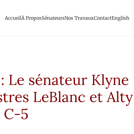
Accueil
À Propos
Sénateurs
Nos Travaux
Contact
English
 : Le sénateur Klyne
stres LeBlanc et Alty
i C-5