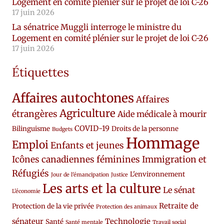
Logement en comité plénier sur le projet de loi C-26
17 juin 2026
La sénatrice Muggli interroge le ministre du
Logement en comité plénier sur le projet de loi C-26
17 juin 2026
Étiquettes
Affaires autochtones
Affaires
Agriculture
étrangères
Aide médicale à mourir
COVID-19
Bilinguisme
Droits de la personne
Budgets
Hommage
Emploi
Enfants et jeunes
Icônes canadiennes féminines
Immigration et
Réfugiés
L'environnement
Jour de l'émancipation
Justice
Les arts et la culture
Le sénat
L'économie
Retraite de
Protection de la vie privée
Protection des animaux
sénateur
Technologie
Santé
Santé mentale
Travail social