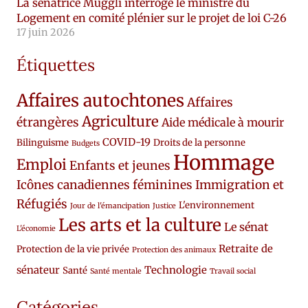
La sénatrice Muggli interroge le ministre du
Logement en comité plénier sur le projet de loi C-26
17 juin 2026
Étiquettes
Affaires autochtones
Affaires
Agriculture
étrangères
Aide médicale à mourir
COVID-19
Bilinguisme
Droits de la personne
Budgets
Hommage
Emploi
Enfants et jeunes
Icônes canadiennes féminines
Immigration et
Réfugiés
L'environnement
Jour de l'émancipation
Justice
Les arts et la culture
Le sénat
L'économie
Retraite de
Protection de la vie privée
Protection des animaux
sénateur
Technologie
Santé
Santé mentale
Travail social
Catégories