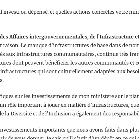
 investi ou dépensé, et quelles actions concrètes votre mi
des Affaires intergouvernementales, de l’Infrastructure et 
t raison. Le manque d’infrastructures de base dans de n
’accès aux infrastructures communautaires, continue très f
tructures dont peuvent bénéficier les autres communautés e
r d’infrastructures qui sont culturellement adaptées aux be
s.
ifiques sur les investissements de mon ministère sur le pla
n rôle important à jouer en matière d’infrastructures, que 
 la Diversité et de l’Inclusion a également des responsabi
s investissements importants que nous avons faits dans p
sir de vous donner. Je sais qu’il s’agit d’un dépôt en ce qui