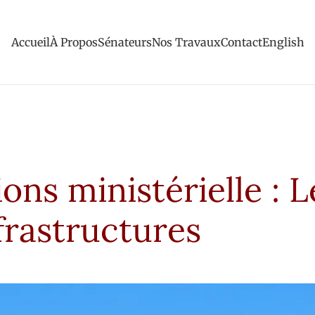
Accueil
À Propos
Sénateurs
Nos Travaux
Contact
English
ons ministérielle : L
frastructures