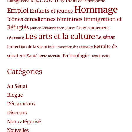
COVID-19
Bilinguisme
Droits de la personne
Budgets
Hommage
Emploi
Enfants et jeunes
Icônes canadiennes féminines
Immigration et
Réfugiés
L'environnement
Jour de l'émancipation
Justice
Les arts et la culture
Le sénat
L'économie
Retraite de
Protection de la vie privée
Protection des animaux
sénateur
Technologie
Santé
Santé mentale
Travail social
Catégories
Au Sénat
Blogue
Déclarations
Discours
Non catégorisé
Nouvelles