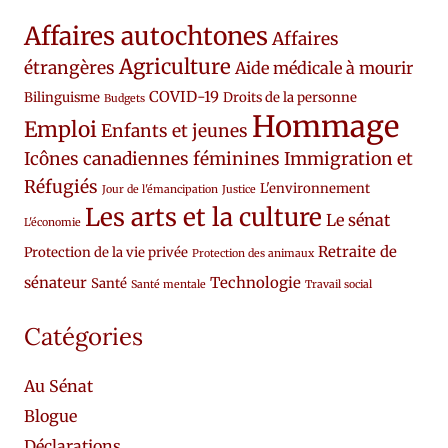
Affaires autochtones
Affaires
Agriculture
étrangères
Aide médicale à mourir
COVID-19
Bilinguisme
Droits de la personne
Budgets
Hommage
Emploi
Enfants et jeunes
Icônes canadiennes féminines
Immigration et
Réfugiés
L'environnement
Jour de l'émancipation
Justice
Les arts et la culture
Le sénat
L'économie
Retraite de
Protection de la vie privée
Protection des animaux
sénateur
Technologie
Santé
Santé mentale
Travail social
Catégories
Au Sénat
Blogue
Déclarations