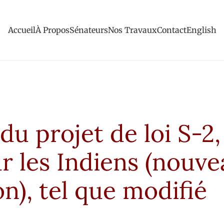
Accueil
À Propos
Sénateurs
Nos Travaux
Contact
English
du projet de loi S-2,
ur les Indiens (nouv
ion), tel que modifié