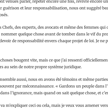
nt venues parler, répéter encore une fois, revivre encore un
eur guérison et leur responsabilisation, nous ont suggéré b
osés.
 Chefs, des experts, des avocats et même des femmes qui ont
s nommer quelque chose avant de tomber dans le vif du proje
ir de responsabilité envers chaque projet de loi. Je ne peu
choses bougent vite, mais ce que j’ai ressenti officiellement,
s au sein de notre propre système juridique.
s vu ensemble aussi, nous en avons été témoins et même partie
si souvent par méconnaissance. « Gardons un peuple dans l’i
r dans l’ignorance, mais quand on sait quelque chose, et c’e
on va m’expliquer ceci ou cela, mais je veux vous amener vers 