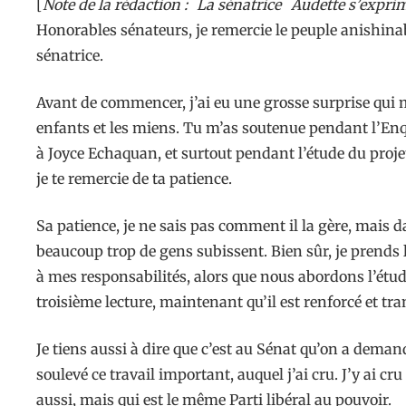
[
Note de la rédaction :
La sénatrice
Audette s’expri
Honorables sénateurs, je remercie le peuple anishinab
sénatrice.
Avant de commencer, j’ai eu une grosse surprise qui m’
enfants et les miens. Tu m’as soutenue pendant l’Enqu
à Joyce Echaquan, et surtout pendant l’étude du projet d
je te remercie de ta patience.
Sa patience, je ne sais pas comment il la gère, mais d
beaucoup trop de gens subissent. Bien sûr, je prends 
à mes responsabilités, alors que nous abordons l’étude 
troisième lecture, maintenant qu’il est renforcé et t
Je tiens aussi à dire que c’est au Sénat qu’on a dema
soulevé ce travail important, auquel j’ai cru. J’y ai 
aussi, mais qui est le même Parti libéral au pouvoir.