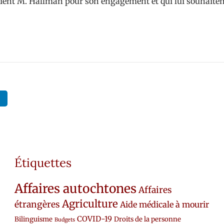
ient M. Hallman pour son engagement et qui lui souhaitent 
Étiquettes
Affaires autochtones
Affaires
Agriculture
étrangères
Aide médicale à mourir
COVID-19
Bilinguisme
Droits de la personne
Budgets