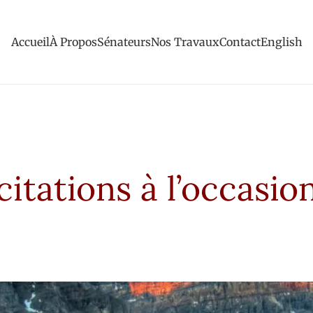
Accueil
À Propos
Sénateurs
Nos Travaux
Contact
English
itations à l’occasio