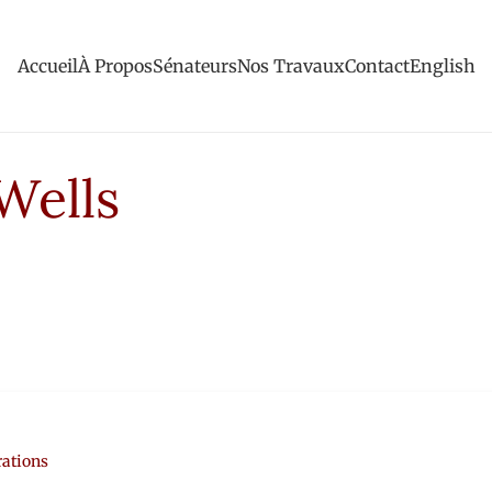
Accueil
À Propos
Sénateurs
Nos Travaux
Contact
English
Wells
rations