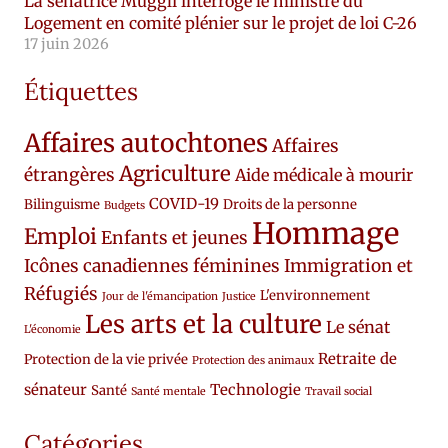
La sénatrice Muggli interroge le ministre du
Logement en comité plénier sur le projet de loi C-26
17 juin 2026
Étiquettes
Affaires autochtones
Affaires
Agriculture
étrangères
Aide médicale à mourir
COVID-19
Bilinguisme
Droits de la personne
Budgets
Hommage
Emploi
Enfants et jeunes
Icônes canadiennes féminines
Immigration et
Réfugiés
L'environnement
Jour de l'émancipation
Justice
Les arts et la culture
Le sénat
L'économie
Retraite de
Protection de la vie privée
Protection des animaux
sénateur
Technologie
Santé
Santé mentale
Travail social
Catégories