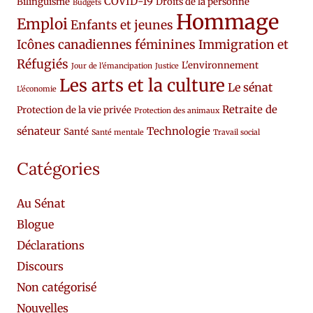
COVID-19
Bilinguisme
Droits de la personne
Budgets
Hommage
Emploi
Enfants et jeunes
Icônes canadiennes féminines
Immigration et
Réfugiés
L'environnement
Jour de l'émancipation
Justice
Les arts et la culture
Le sénat
L'économie
Retraite de
Protection de la vie privée
Protection des animaux
sénateur
Technologie
Santé
Santé mentale
Travail social
Catégories
Au Sénat
Blogue
Déclarations
Discours
Non catégorisé
Nouvelles