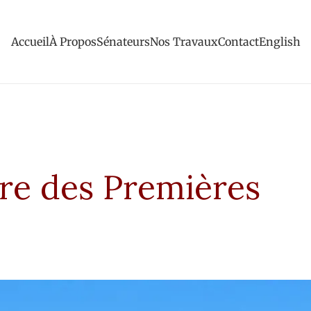
Accueil
À Propos
Sénateurs
Nos Travaux
Contact
English
ère des Premières